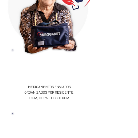
ORGANIZAÇÃO de
medicamentos
para
Casa de
repouso para idosos
MEDICAMENTOS ENVIADOS
ORGANIZADOS POR RESIDENTE,
DATA, HORA E POSOLOGIA
SOFTWARE
de gestão de casa de
repouso