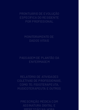
PRONTUÁRIO DE EVOLUÇÃO
ESPECÍFICA DO RESIDENTE
POR PROFISSIONAL
MONITORAMENTO DE
DADOS VITAIS
PASSAGEM DE PLANTÃO DA
ENFERMAGEM
RELATÓRIO DE ATIVIDADES
COLETIVAS DE PROFISSIONAIS,
COMO TO, FISIOTERAPEUTA,
MUSICOTERAPEUTA E OUTROS
PRESCRIÇÃO MÉDICA COM
ASSINATURA DIGITAL E
IMPRESSÃO NA HORA