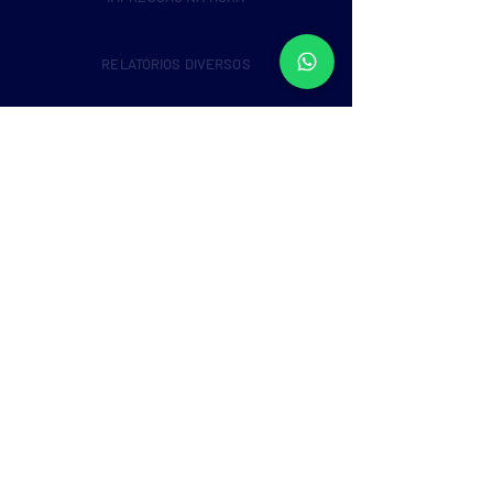
RELATÓRIOS DIVERSOS
CHECK-OUT DE
MEDICAMENTOS
ONLINE
CONTROLE DE
USUÁRIOS