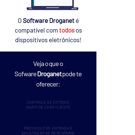
O
Software
Droganet
é
compatível com
todos
os
dispositivos eletrônicos!
Veja o que o
Sofware
Droganet
pode te
oferecer:
CONTROLE DE ESTOQUE
DIÁRIO DE CADA CLIENTE
PROTOCOLO DE ENTRADA E
SOLICITAÇÃO DE MERCADORIA